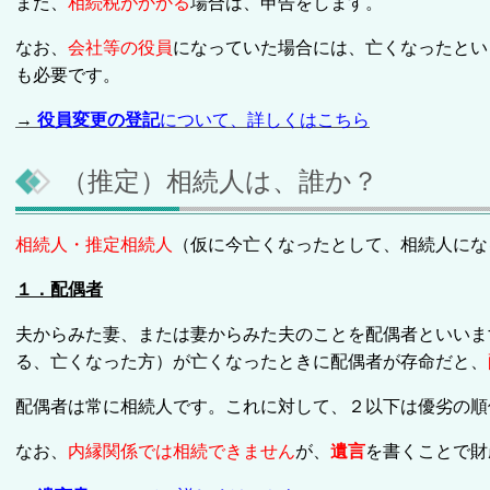
また、
相続税がかかる
場合は、申告をします。
なお、
会社等の役員
になっていた場合には、亡くなったとい
も必要です。
→
役員変更の登記
について、詳しくはこちら
（推定）相続人は、誰か？
相続人・推定相続人
（仮に今亡くなったとして、相続人にな
１．配偶者
夫からみた妻、または妻からみた夫のことを配偶者といいま
る、亡くなった方）が亡くなったときに配偶者が存命だと、
配偶者は常に相続人です。これに対して、２以下は優劣の順
なお、
内縁関係では相続
できません
が、
遺言
を書くことで財