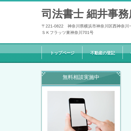
司法書士 細井事務
〒221-0822 神奈川県横浜市神奈川区西神奈川
ＳＫフラッツ東神奈川701号
トップページ
不動産の登記
無料相談実施中