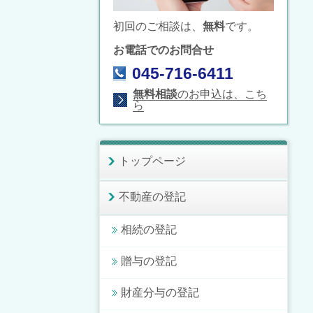
初回のご相談は、
無料
です。
お電話でのお問合せ
045-716-6411
無料相談
のお申込は、こち
ら
トップページ
不動産の登記
相続の登記
贈与の登記
財産分与の登記