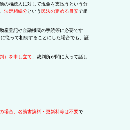
他の相続人に対して現金を支払うという分
、
法定相続分
という
民法の定める目安
で相
動産登記や金融機関の手続等に必要です
分に従って相続することにした場合でも、証
判）
を申し立て
、裁判所が間に入って話し
の場合、名義書換料・更新料等は不要
で