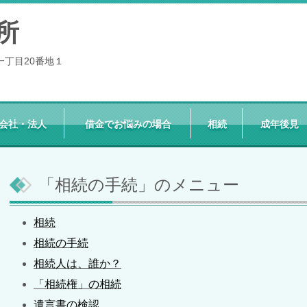
所
一丁目20番地１
会社・法人
借金でお悩みの場合
相続
成年後見
「相続の手続」のメニュー
相続
相続の手続
相続人は、誰か？
「相続権」の相続
遺言書の検認