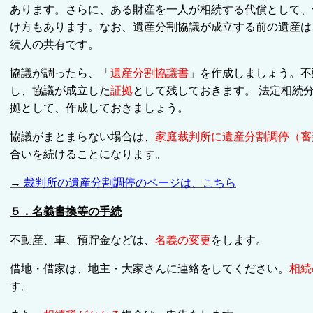
あります。さらに、ある財産を一人が相続する代償として、
け方もあります。なお、遺産分割
協議が成立する前の遺産は
続人の共有です
。
協議が調ったら、「
遺産分割協議書
」を作成しましょう。不
し、協議が成立した
証拠
として残しておきます。 法定相続
拠として、作成しておきましょう。
協議がまとまらない場合は、
家庭裁判所に遺産分割調停（審
合いを続けることになります。
→
裁判所の遺産分割調停のページは、こちら
５．名義書換等の手続
不動産、車、預貯金などは、
名義の変更
をします
。
借地・借家は、地主・大家さんに連絡をしてください。
相続
す。