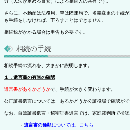
分（民法が定める目安）による相続人の共有です。
さらに、不動産は法務局、車は陸運局で、名義変更の手続が
も手続をしなければ、下ろすことはできません。
相続税がかかる場合は申告も必要です。
相続の手続
相続手続の流れを、大まかに説明します。
１．遺言書の有無の確認
遺言書があるかどうか
で、手続が大きく変わります。
公正証書遺言については、あるかどうか公証役場で確認がで
なお、自筆証書遺言・秘密証書遺言では、家庭裁判所で
検認
→
遺言書の種類
については、こちら