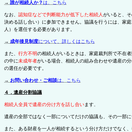
→
誰が相続人か？
は、こちら
なお、
認知症などで判断能力が低下した相続人
がいると、そ
決める話し合い）に参加できません。協議を行うには、家庭
人）を選任する必要があります。
→
成年後見制度
について、詳しくはこちら
また、
行方不明
の相続人がいるときは、家庭裁判所で不在者
の中に
未成年者
がいる場合、相続人の組み合わせや遺産の分
の選任が必要です。
→
お問い合わせ・ご相談
は、こちら
４．遺産分割協議
相続人全員で遺産の分け方を話し合い
ます
。
遺産の全部ではなく一部についてだけの協議も、その一部に
また、ある財産を一人が相続するという分け方だけでなく、