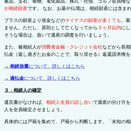
董品、宝石、着物、電化製品、株式・社債、ゴルフ会員権な
が相続財産
です。 なお、お墓や仏壇は、相続財産には含ま
プラスの財産より借金などの
マイナスの財産
が多くても
、家
ません。ただし、原則として亡くなってから
３ヶ月以内
にし
そうな場合は、急いで遺産の調査を行いましょう。
また、被相続人が
消費者金融・クレジット会社
などから長期
払金（返し過ぎたお金のことで、取り戻せる）返還
請求権を
→
相続放棄
について、詳しくはこちら
→
過払金
について、詳しくはこちら
３．相続人の確定
遺言書がなければ、
相続人全員の話し合い
で
遺産の分け方を
人を全員確定させましょう。
具体的には戸籍を集めて、戸籍から判断します。「未知の相