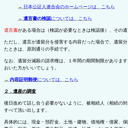
→
日本公証人連合会のホームページは、こちら
→
遺言書の検認
については、こちら
遺言書
がある
場合は（検認が必要なときは検認後）、その遺
ただし、遺言が遺留分を侵害する内容だった場合で、遺留分
たときは、原則通りの手続です。
なお、遺留分減殺の請求権は、１年間の期間制限があります
おいた方がいいでしょう。
→
内容証明郵便
については、こちら
２
．遺産の調査
後日改めて話し合う必要がないように、被相続人（相続の対
すべて洗い出します。
具体的には、現金・預貯金、土地・建物、借地権・借家、保