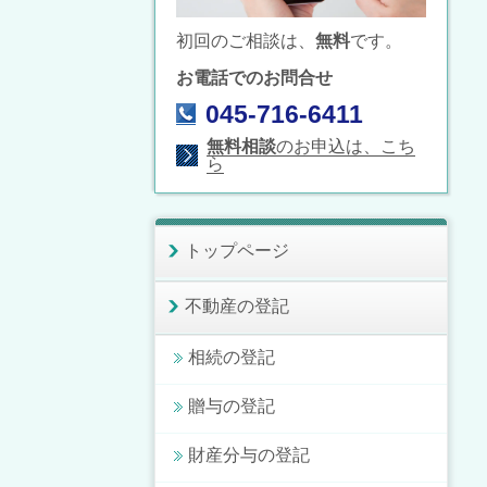
初回のご相談は、
無料
です。
お電話でのお問合せ
045-716-6411
無料相談
のお申込は、こち
ら
トップページ
不動産の登記
相続の登記
贈与の登記
財産分与の登記