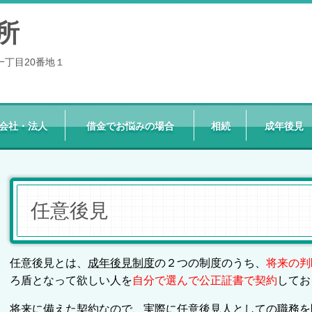
所
一丁目20番地１
会社・法人
借金でお悩みの場合
相続
成年後見
任意後見
任意後見とは、
成年後見制度
の２つの制度のうち、
将来の判
ろ盾となって欲しい人を
自分で選んで公正証書で契約
してお
将来に備えた契約なので、実際に任意後見人としての職務を