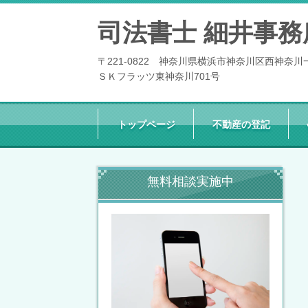
司法書士 細井事務
〒221-0822 神奈川県横浜市神奈川区西神奈川
ＳＫフラッツ東神奈川701号
トップページ
不動産の登記
無料相談実施中