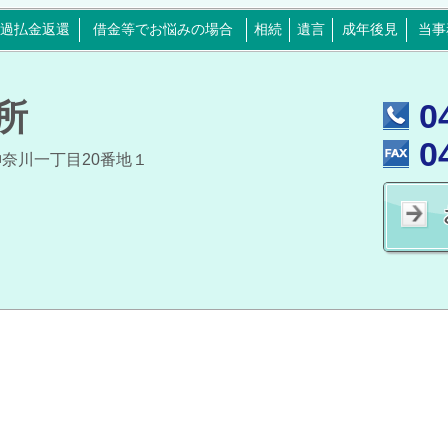
過払金返還
借金等でお悩みの場合
相続
遺言
成年後見
当事
所
0
0
西神奈川一丁目20番地１