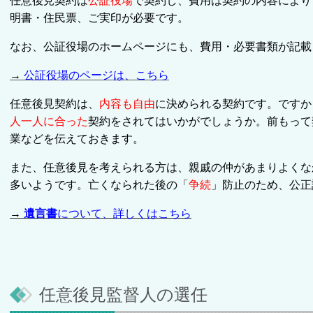
任意後見契約は
公証役場
で契約し、費用は契約の内容により
明書・住民票、ご実印が必要です。
なお、公証役場のホームページにも、費用・必要書類が記載
→
公証役場のページは、こちら
任意後見契約は、
内容も自由
に決められる契約です。ですか
人一人に合った
契約をされてはいかがでしょうか。前もって
業などを伝えておきます。
また、任意後見を考えられる方は、親戚の仲があまりよくな
多いようです。亡くなられた後の「
争続
」防止のため、公正
→
遺言書
について、詳しくはこちら
任意後見監督人の選任