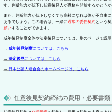
す。判断能力が低下し任意後見人が職務を開始するかどうか
また、判断能力が低下しなくても高齢になれば体が不自由に
あるでしょう。この場合は、一緒に
通常の委任契約
という契
願い
することができます。
成年後見制度
全体や法定後見については、別のページで説明
→
成年後見制度
については、こちら
→
法定後見
については、こちら
→
日本公証人連合会のホームページは、こちら
任意後見契約締結の費用・必要書類