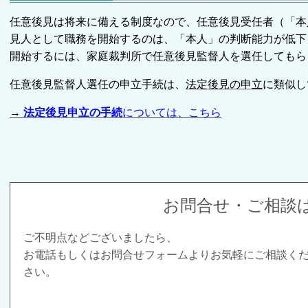
任意後見は将来に備える制度なので、
任意後見受任者（「本
見人として職務を開始するのは、「本人」の判断能力が低下
開始するには、家庭裁判所で任意後見監督人を選任してもら
任意後見監督人選任の申立手続は、
法定後見の申立
に類似し
→
法定後見申立の手続
については、こちら
お問合せ・ご相談
ご不明点などございましたら、
お電話もしくはお問合せフォームよりお気軽にご相談く
さい。