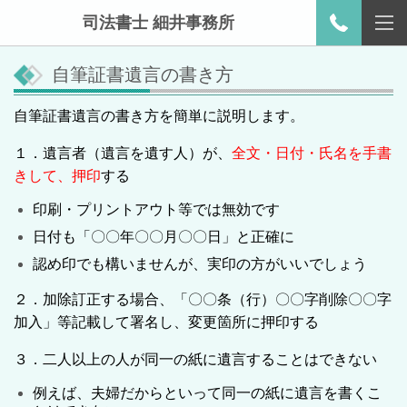
司法書士 細井事務所
自筆証書遺言の書き方
自筆証書遺言の書き方を簡単に説明します。
１．遺言者（遺言を遺す人）が、
全文・日付・氏名を手書
きして、押印
する
印刷・プリントアウト等では無効です
日付も「〇〇年〇〇月〇〇日」と正確に
認め印でも構いませんが、実印の方がいいでしょう
２．加除訂正する場合、「〇〇条（行）〇〇字削除〇〇字
加入」等記載して署名し、変更箇所に押印する
３．二人以上の人が同一の紙に遺言することはできない
例えば、夫婦だからといって同一の紙に遺言を書くこ