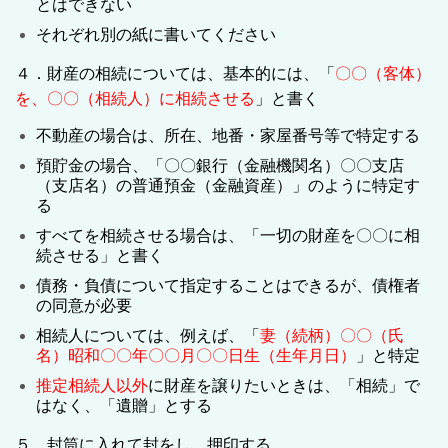
とはできない
それぞれ別の紙に書いてください
４．財産の相続については、基本的には、「
〇〇（客体）
を、〇〇（相続人）に相続させる
」と書く
不動産の場合は、所在、地番・家屋番号等で特定する
預貯金の場合、「〇〇銀行（金融機関名）〇〇支店
（支店名）の普通預金（金融資産）」のように特定す
る
すべてを相続させる場合は、「一切の財産を〇〇に相
続させる」と書く
債務・負債について指定することはできるが、債権者
の同意が必要
相続人については、例えば、「
妻（続柄）〇〇（氏
名）昭和〇〇年〇〇月〇〇日生（生年月日）
」と特定
推定相続人以外
に財産を譲りたいときは、「相続」で
はなく、「遺贈」とする
５．封筒に入れて封をし、押印する