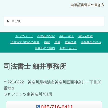
自筆証書遺言の書き方
MENU
トップページ
不動産の登記
会社・法人
過払金返還
借金等でお悩みの場合
相続
遺言
成年後見
当事務所の特長
事務所のご案内
お問い合わせ
司法書士 細井事務所
〒221-0822 神奈川県横浜市神奈川区西神奈川一丁目20
番地１
ＳＫフラッツ東神奈川701号
045-716-6411